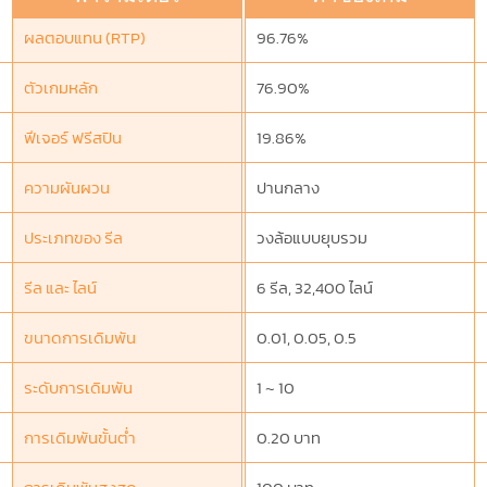
ผลตอบแทน (RTP)
96.76%
ตัวเกมหลัก
76.90%
ฟีเจอร์ ฟรีสปิน
19.86%
ความผันผวน
ปานกลาง
ประเภทของ รีล
วงล้อแบบยุบรวม
รีล และ ไลน์
6 รีล, 32,400 ไลน์
ขนาดการเดิมพัน
0.01, 0.05, 0.5
ระดับการเดิมพัน
1 ~ 10
การเดิมพันขั้นต่ำ
0.20 บาท