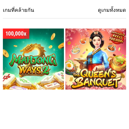
เกมที่คล้ายกัน
ดูเกมทั้งหมด