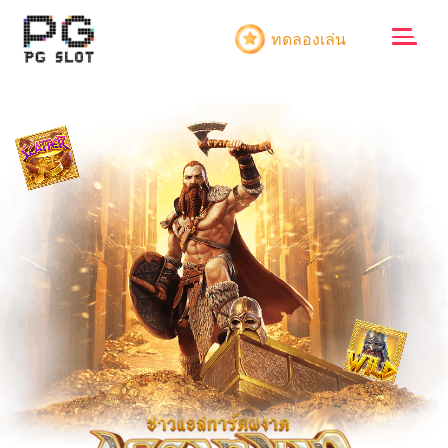
ทดลองเล่น