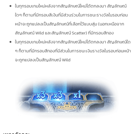
ในทุกรอบเกมใหม่หลังจากสัญลักษณ์ใหม่ได้ตกลงมา สัญลักษณ์
ใดๆ ก็ตามที่มีกรอบสีเงินที่มีส่วนร่วมในการชนะรางวัลในรอบก่อน
หน้าจะถูกแปลงเป็นสัญลักษณ์ที่เลือกไว้แบบสุ่ม (นอกเหนือจาก
สัญลักษณ์ Wild และสัญลักษณ์ Scatter) ที่มีกรอบสีทอง
ในทุกรอบเกมใหม่หลังจากสัญลักษณ์ใหม่ได้ตกลงมา สัญลักษณ์ใด
ๆ ก็ตามที่มีกรอบสีทองที่มีส่วนในการชนะเงินรางวัลในรอบก่อนหน้า
จะถูกแปลงเป็นสัญลักษณ์ Wild