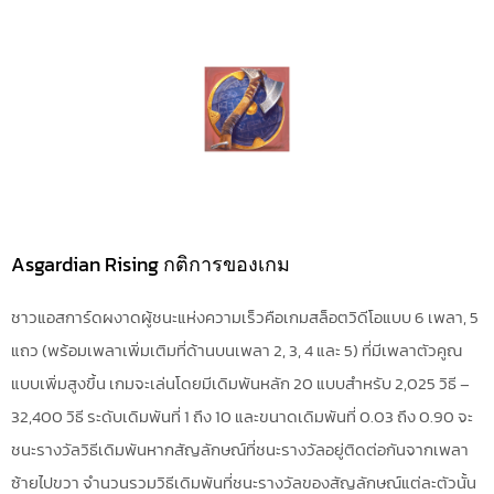
Asgardian Rising กติการของเกม
ชาวแอสการ์ดผงาดผู้ชนะแห่งความเร็วคือเกมสล็อตวิดีโอแบบ 6 เพลา, 5
แถว (พร้อมเพลาเพิ่มเติมที่ด้านบนเพลา 2, 3, 4 และ 5) ที่มีเพลาตัวคูณ
แบบเพิ่มสูงขึ้น เกมจะเล่นโดยมีเดิมพันหลัก 20 แบบสำหรับ 2,025 วิธี –
32,400 วิธี ระดับเดิมพันที่ 1 ถึง 10 และขนาดเดิมพันที่ 0.03 ถึง 0.90 จะ
ชนะรางวัลวิธีเดิมพันหากสัญลักษณ์ที่ชนะรางวัลอยู่ติดต่อกันจากเพลา
ซ้ายไปขวา จำนวนรวมวิธีเดิมพันที่ชนะรางวัลของสัญลักษณ์แต่ละตัวนั้น