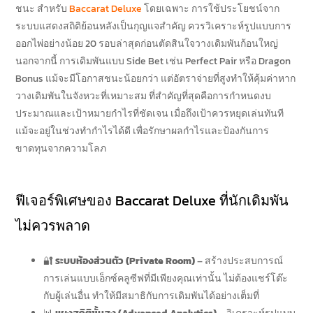
ชนะ สำหรับ
Baccarat Deluxe
โดยเฉพาะ การใช้ประโยชน์จาก
ระบบแสดงสถิติย้อนหลังเป็นกุญแจสำคัญ ควรวิเคราะห์รูปแบบการ
ออกไพ่อย่างน้อย 20 รอบล่าสุดก่อนตัดสินใจวางเดิมพันก้อนใหญ่
นอกจากนี้ การเดิมพันแบบ Side Bet เช่น Perfect Pair หรือ Dragon
Bonus แม้จะมีโอกาสชนะน้อยกว่า แต่อัตราจ่ายที่สูงทำให้คุ้มค่าหาก
วางเดิมพันในจังหวะที่เหมาะสม ที่สำคัญที่สุดคือการกำหนดงบ
ประมาณและเป้าหมายกำไรที่ชัดเจน เมื่อถึงเป้าควรหยุดเล่นทันที
แม้จะอยู่ในช่วงทำกำไรได้ดี เพื่อรักษาผลกำไรและป้องกันการ
ขาดทุนจากความโลภ
ฟีเจอร์พิเศษของ Baccarat Deluxe ที่นักเดิมพัน
ไม่ควรพลาด
🔐
ระบบห้องส่วนตัว (Private Room)
– สร้างประสบการณ์
การเล่นแบบเอ็กซ์คลูซีฟที่มีเพียงคุณเท่านั้น ไม่ต้องแชร์โต๊ะ
กับผู้เล่นอื่น ทำให้มีสมาธิกับการเดิมพันได้อย่างเต็มที่