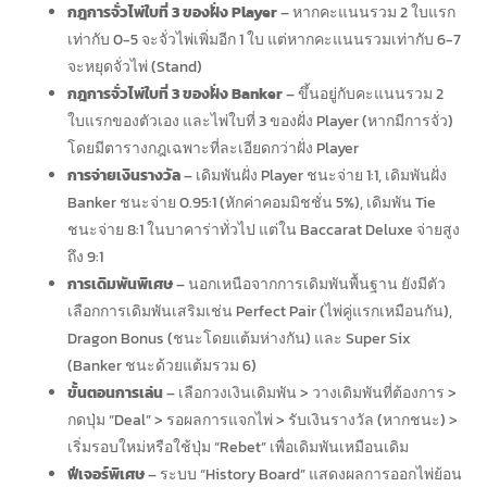
กฎการจั่วไพ่ใบที่ 3 ของฝั่ง Player
– หากคะแนนรวม 2 ใบแรก
เท่ากับ 0-5 จะจั่วไพ่เพิ่มอีก 1 ใบ แต่หากคะแนนรวมเท่ากับ 6-7
จะหยุดจั่วไพ่ (Stand)
กฎการจั่วไพ่ใบที่ 3 ของฝั่ง Banker
– ขึ้นอยู่กับคะแนนรวม 2
ใบแรกของตัวเอง และไพ่ใบที่ 3 ของฝั่ง Player (หากมีการจั่ว)
โดยมีตารางกฎเฉพาะที่ละเอียดกว่าฝั่ง Player
การจ่ายเงินรางวัล
– เดิมพันฝั่ง Player ชนะจ่าย 1:1, เดิมพันฝั่ง
Banker ชนะจ่าย 0.95:1 (หักค่าคอมมิชชั่น 5%), เดิมพัน Tie
ชนะจ่าย 8:1 ในบาคาร่าทั่วไป แต่ใน Baccarat Deluxe จ่ายสูง
ถึง 9:1
การเดิมพันพิเศษ
– นอกเหนือจากการเดิมพันพื้นฐาน ยังมีตัว
เลือกการเดิมพันเสริมเช่น Perfect Pair (ไพ่คู่แรกเหมือนกัน),
Dragon Bonus (ชนะโดยแต้มห่างกัน) และ Super Six
(Banker ชนะด้วยแต้มรวม 6)
ขั้นตอนการเล่น
– เลือกวงเงินเดิมพัน > วางเดิมพันที่ต้องการ >
กดปุ่ม “Deal” > รอผลการแจกไพ่ > รับเงินรางวัล (หากชนะ) >
เริ่มรอบใหม่หรือใช้ปุ่ม “Rebet” เพื่อเดิมพันเหมือนเดิม
ฟีเจอร์พิเศษ
– ระบบ “History Board” แสดงผลการออกไพ่ย้อน