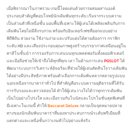
เมื่อพิจารณาในภาพรวม เกมนี้โดดเด่นด้วยการผสมผสานองค์
ประกอบสำคัญที่ตอบโจทย์นักเดิมพันทุกระดับ เริ่มจากระบบความ
เป็นส่วนตัวที่เหนือชั้น มอบพื้นที่เฉพาะให้ผู้เล่นได้เพลิดเพลินกับการ
เดิมพันโดยไม่มีสิ่งรบกวน พร้อมกับอินเทอร์เฟซที่ออกแบบอย่าง
พิถีพิถัน สวยงาม ใช้งานง่าย และปรับแต่งได้ตามต้องการ กราฟิก
ระดับ HD และเสียงประกอบคุณภาพสูงสร้างบรรยากาศเสมือนอยู่ใน
คาสิโนชั้นนำ การรองรับการเล่นบนทุกแพลตฟอร์มทั้งคอมพิวเตอร์
และมือถือช่วยให้เข้าถึงได้ทุกที่ทุกเวลา ในด้านการเล่น
PGSLOT
ได้
พัฒนาระบบการวิเคราะห์อัจฉริยะที่ช่วยให้ผู้เล่นตัดสินใจวางเดิมพัน
ได้อย่างมีประสิทธิภาพ พร้อมตัวเลือกการเดิมพันหลากหลายรูปแบบ
นอกเหนือจากบาคาร่าทั่วไป ที่สำคัญคือระบบความยุติธรรมที่ได้รับ
การรับรองและตรวจสอบได้ ทำให้ผู้เล่นวางใจได้ว่าทุกการเดิมพัน
เป็นไปอย่างโปร่งใส และเมื่อรวมกับโบนัสและโปรโมชั่นสุดพิเศษที่
มีเฉพาะในเกมนี้ ทำให้
Baccarat Deluxe
กลายเป็นจุดหมายปลาย
ทางของนักเดิมพันบาคาร่าที่มองหาประสบการณ์ระดับพรีเมียมที่
แตกต่างและเหนือชั้นกว่าเกมทั่วไปอย่างแท้จริง