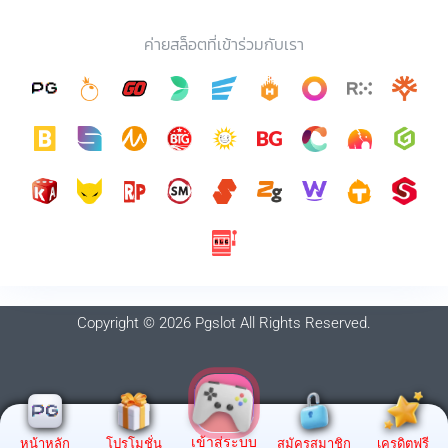
ค่ายสล็อตที่เข้าร่วมกับเรา
Copyright © 2026 Pgslot All Rights Reserved.
เข้าสู่ระบบ
สมัครสมาชิก
หน้าหลัก
โปรโมชั่น
เครดิตฟรี