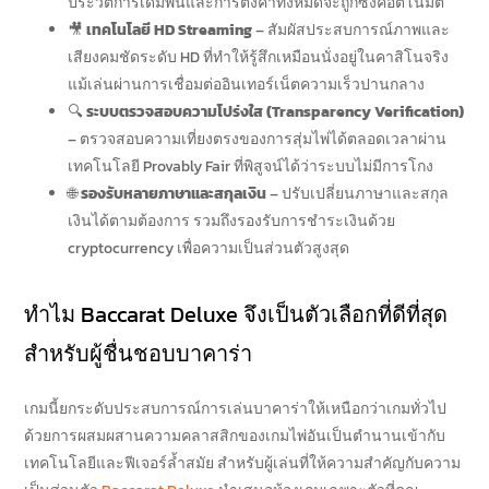
ประวัติการเดิมพันและการตั้งค่าทั้งหมดจะถูกซิงค์อัตโนมัติ
🎥
เทคโนโลยี HD Streaming
– สัมผัสประสบการณ์ภาพและ
เสียงคมชัดระดับ HD ที่ทำให้รู้สึกเหมือนนั่งอยู่ในคาสิโนจริง
แม้เล่นผ่านการเชื่อมต่ออินเทอร์เน็ตความเร็วปานกลาง
🔍
ระบบตรวจสอบความโปร่งใส (Transparency Verification)
– ตรวจสอบความเที่ยงตรงของการสุ่มไพ่ได้ตลอดเวลาผ่าน
เทคโนโลยี Provably Fair ที่พิสูจน์ได้ว่าระบบไม่มีการโกง
🌐
รองรับหลายภาษาและสกุลเงิน
– ปรับเปลี่ยนภาษาและสกุล
เงินได้ตามต้องการ รวมถึงรองรับการชำระเงินด้วย
cryptocurrency เพื่อความเป็นส่วนตัวสูงสุด
ทำไม Baccarat Deluxe จึงเป็นตัวเลือกที่ดีที่สุด
สำหรับผู้ชื่นชอบบาคาร่า
เกมนี้ยกระดับประสบการณ์การเล่นบาคาร่าให้เหนือกว่าเกมทั่วไป
ด้วยการผสมผสานความคลาสสิกของเกมไพ่อันเป็นตำนานเข้ากับ
เทคโนโลยีและฟีเจอร์ล้ำสมัย สำหรับผู้เล่นที่ให้ความสำคัญกับความ