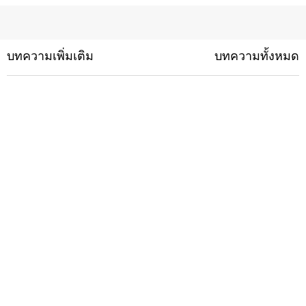
บทความเพิ่มเติม
บทความทั้งหมด