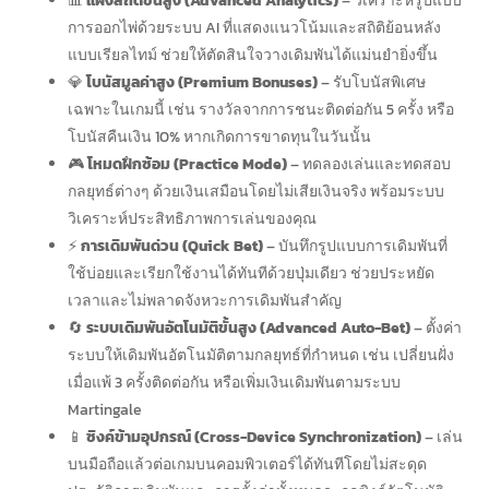
📊
แผงสถิติขั้นสูง (Advanced Analytics)
– วิเคราะห์รูปแบบ
การออกไพ่ด้วยระบบ AI ที่แสดงแนวโน้มและสถิติย้อนหลัง
แบบเรียลไทม์ ช่วยให้ตัดสินใจวางเดิมพันได้แม่นยำยิ่งขึ้น
💎
โบนัสมูลค่าสูง (Premium Bonuses)
– รับโบนัสพิเศษ
เฉพาะในเกมนี้ เช่น รางวัลจากการชนะติดต่อกัน 5 ครั้ง หรือ
โบนัสคืนเงิน 10% หากเกิดการขาดทุนในวันนั้น
🎮
โหมดฝึกซ้อม (Practice Mode)
– ทดลองเล่นและทดสอบ
กลยุทธ์ต่างๆ ด้วยเงินเสมือนโดยไม่เสียเงินจริง พร้อมระบบ
วิเคราะห์ประสิทธิภาพการเล่นของคุณ
⚡
การเดิมพันด่วน (Quick Bet)
– บันทึกรูปแบบการเดิมพันที่
ใช้บ่อยและเรียกใช้งานได้ทันทีด้วยปุ่มเดียว ช่วยประหยัด
เวลาและไม่พลาดจังหวะการเดิมพันสำคัญ
🔄
ระบบเดิมพันอัตโนมัติขั้นสูง (Advanced Auto-Bet)
– ตั้งค่า
ระบบให้เดิมพันอัตโนมัติตามกลยุทธ์ที่กำหนด เช่น เปลี่ยนฝั่ง
เมื่อแพ้ 3 ครั้งติดต่อกัน หรือเพิ่มเงินเดิมพันตามระบบ
Martingale
📱
ซิงค์ข้ามอุปกรณ์ (Cross-Device Synchronization)
– เล่น
บนมือถือแล้วต่อเกมบนคอมพิวเตอร์ได้ทันทีโดยไม่สะดุด