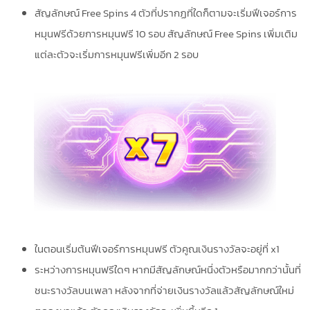
สัญลักษณ์ Free Spins 4 ตัวที่ปรากฏที่ใดก็ตามจะเริ่มฟีเจอร์การ
หมุนฟรีด้วยการหมุนฟรี 10 รอบ สัญลักษณ์ Free Spins เพิ่มเติม
แต่ละตัวจะเริ่มการหมุนฟรีเพิ่มอีก 2 รอบ
ในตอนเริ่มต้นฟีเจอร์การหมุนฟรี ตัวคูณเงินรางวัลจะอยู่ที่ x1
ระหว่างการหมุนฟรีใดๆ หากมีสัญลักษณ์หนึ่งตัวหรือมากกว่านั้นที่
ชนะรางวัลบนเพลา หลังจากที่จ่ายเงินรางวัลแล้วสัญลักษณ์ใหม่