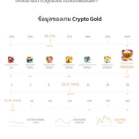
ตกลงมาแล้ว ตัวคูณเงินรางวัลจะเพิ่มขึ้นอีก 1
ข้อมูลของเกม Crypto Gold