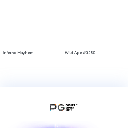
Inferno Mayhem
Wild Ape #3258