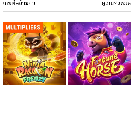
เกมที่คล้ายกัน
ดูเกมทั้งหมด