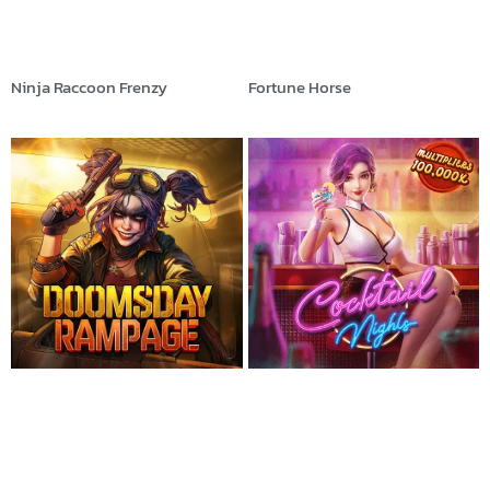
Ninja Raccoon Frenzy
Fortune Horse