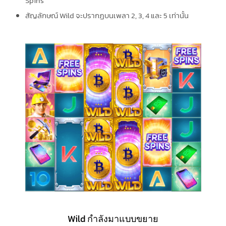
Spins
สัญลักษณ์ Wild จะปรากฏบนเพลา 2, 3, 4 และ 5 เท่านั้น
Wild กำลังมาแบบขยาย