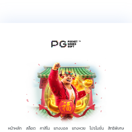
หน้าหลัก
สล็อต
คาสิโน
แทงบอล
แทงหวย
โปรโมชั่น
สิทธิพิเศษ