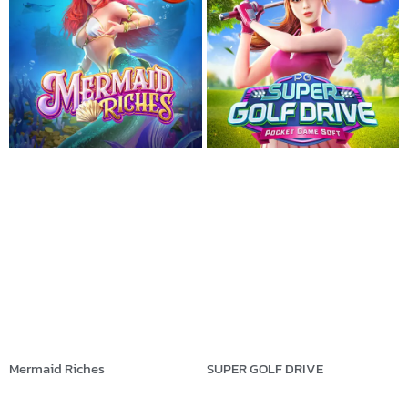
Mermaid Riches
SUPER GOLF DRIVE