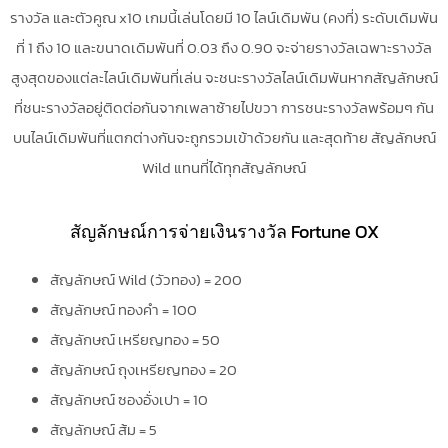
รางวัล และตัวคูณ x10 เกมนี้เล่นโดยมี 10 ไลน์เดิมพัน (คงที่) ระดับเดิมพัน
ที่ 1 ถึง 10 และขนาดเดิมพันที่ 0.03 ถึง 0.90 จะจ่ายรางวัลเฉพาะรางวัล
สูงสุดของแต่ละไลน์เดิมพันที่เล่น จะชนะรางวัลไลน์เดิมพันหากสัญลักษณ์
ที่ชนะรางวัลอยู่ติดต่อกันจากเพลาซ้ายไปขวา การชนะรางวัลพร้อมๆ กัน
บนไลน์เดิมพันที่แตกต่างกันจะถูกรวมเข้าด้วยกัน และสุดท้าย สัญลักษณ์
Wild แทนที่ได้ทุกสัญลักษณ์
สัญลักษณ์การจ่ายเงินรางวัล Fortune OX
สัญลักษณ์ Wild (วัวทอง) = 200
สัญลักษณ์ ทองคำ = 100
สัญลักษณ์ เหรียญทอง = 50
สัญลักษณ์ ถุงเหรียญทอง = 20
สัญลักษณ์ ซองอั่งเปา = 10
สัญลักษณ์ ส้ม = 5