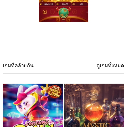
เกมที่คล้ายกัน
ดูเกมทั้งหมด