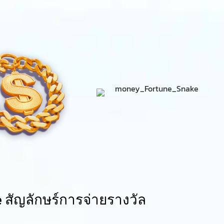
 สัญลักษร์การจ่ายรางวัล