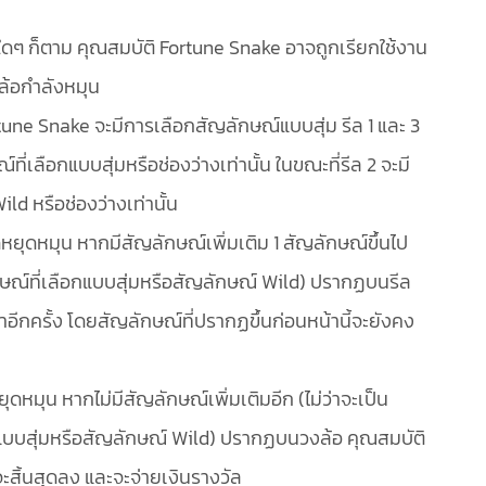
ดๆ ก็ตาม คุณสมบัติ Fortune Snake อาจถูกเรียกใช้งาน
ล้อกำลังหมุน
rtune Snake จะมีการเลือกสัญลักษณ์แบบสุ่ม รีล 1 และ 3
ที่เลือกแบบสุ่มหรือช่องว่างเท่านั้น ในขณะที่รีล 2 จะมี
ld หรือช่องว่างเท่านั้น
หยุดหมุน หากมีสัญลักษณ์เพิ่มเติม 1 สัญลักษณ์ขึ้นไป
ักษณ์ที่เลือกแบบสุ่มหรือสัญลักษณ์ Wild) ปรากฏบนรีล
ำอีกครั้ง โดยสัญลักษณ์ที่ปรากฏขึ้นก่อนหน้านี้จะยังคง
ยุดหมุน หากไม่มีสัญลักษณ์เพิ่มเติมอีก (ไม่ว่าจะเป็น
กแบบสุ่มหรือสัญลักษณ์ Wild) ปรากฏบนวงล้อ คุณสมบัติ
ะสิ้นสุดลง และจะจ่ายเงินรางวัล