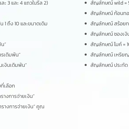
และ 3 และ 4 แถวในรีล 2)
สัญลักษณ์ wild =
สัญลักษณ์ ก้อนทอ
พัน 1 ถึง 10 และขนาดเดิม
สัญลักษณ์ สร้อยท
สัญลักษณ์ ซองเงิ
ัน”
สัญลักษณ์ ไมค์ = 
ารเดิมพัน”
สัญลักษณ์ เหรียญ
นเงินเดิมพัน”
สัญลักษณ์ ประทัด 
ี่เลือก
ารางการจ่ายเงิน”
ตารางการจ่ายเงิน” คูณ