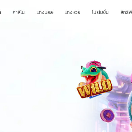
ต
คาสิโน
แทงบอล
แทงหวย
โปรโมชั่น
สิทธิ