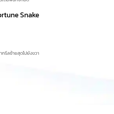
ortune Snake
ากรีลซ้ายสุดไปยังขวา