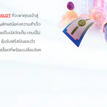
GSLOT
ที่จะพาคุณเข้าสู่
สัญลักษณ์แห่งความสำเร็จ
โบนัสจัดเต็ม เกมนี้ไม่
ลุ้นรับฟรีสปินและตัว
็อตที่พร้อมเปลี่ยนโชค