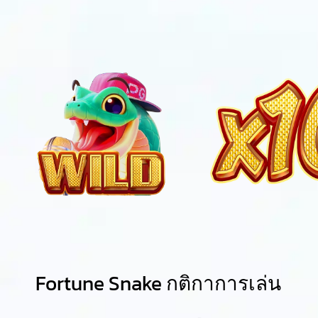
Fortune Snake กติกาการเล่น