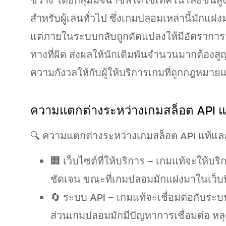
ขวาง โดยกลุ่มมิจฉาชีพได้ใช้เทคโนโลยีขั้
สำหรับผู้เล่นทั่วไป ซึ่งเกมปลอมเหล่านี้มักแฝ
แต่ภายในระบบกลับถูกดัดแปลงให้มีอัตราการจ่าย
ทางที่ผิด ส่งผลให้นักเดิมพันจำนวนมากต้อง
ความกังวลให้กับผู้ให้บริการเกมที่ถูกกฎหมา
ความแตกต่างระหว่างเกมสล็อต API 
🔍 ความแตกต่างระหว่างเกมสล็อต API แท้และเ
🏢 เว็บไซต์ที่ให้บริการ – เกมแท้จะให้บ
ชัดเจน ขณะที่เกมปลอมมักแฝงมาในเว็บที่ไ
🔄 ระบบ API – เกมแท้จะเชื่อมต่อกับระ
ส่วนเกมปลอมมักมีปัญหาการเชื่อมต่อ หล