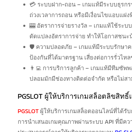
💳 ระบบฝาก-ถอน – เกมแท้มีระบบธุรกร
ถ่วงเวลาการถอน หรือมีเงื่อนไขแอบแฝงที
🎰 อัตราการจ่ายรางวัล – เกมแท้ใช้ระบ
ดัดแปลงอัตราการจ่าย ทำให้โอกาสชนะน้
🛡️ ความปลอดภัย – เกมแท้มีระบบรักษาค
ป้องกันที่ได้มาตรฐาน เสี่ยงต่อการรั่วไห
👨‍💻 การบริการลูกค้า – เกมแท้มีทีมซัพ
ปลอมมักมีช่องทางติดต่อจำกัด หรือไม่สาม
PGSLOT ผู้ให้บริการเกมสล็อตลิขสิทธิ์
PGSLOT
ผู้ให้บริการเกมสล็อตออนไลน์ที่ได้ร
การนำเสนอเกมคุณภาพผ่านระบบ API ที่มีความ