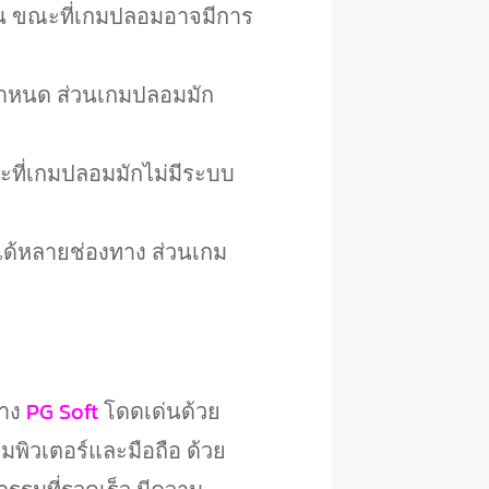
จน ขณะที่เกมปลอมอาจมีการ
่กำหนด ส่วนเกมปลอมมัก
ะที่เกมปลอมมักไม่มีระบบ
อได้หลายช่องทาง ส่วนเกม
่าง
PG Soft
โดดเด่นด้วย
พิวเตอร์และมือถือ ด้วย