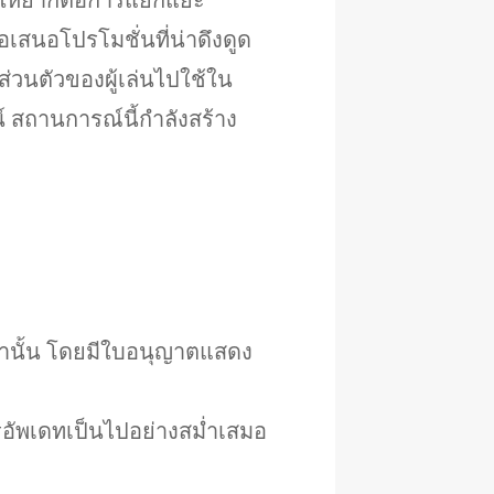
ทำให้ยากต่อการแยกแยะ
้อเสนอโปรโมชั่นที่น่าดึงดูด
ส่วนตัวของผู้เล่นไปใช้ใน
 สถานการณ์นี้กำลังสร้าง
เท่านั้น โดยมีใบอนุญาตแสดง
รอัพเดทเป็นไปอย่างสม่ำเสมอ