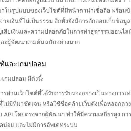
นสูงในการคัดลอกรูปแบบ ธีม และการเล่นของเกมดัง 
งมาในรูปแบบของเว็บไซต์ที่มีหน้าตาน่าเชื่อถือ พร้อมข
เงินที่ไม่เป็นธรรม อีกทั้งยังมีการลักลอบเก็บข้อมูล
สูญเสียเงินและความปลอดภัยในการทำธุรกรรมออนไลน์
ยและผู้พัฒนาเกมต้นฉบับอย่างมาก
แท้และเกมปลอม
กมปลอม มีดังนี้:
ริการผ่านเว็บไซต์ที่ได้รับการรับรองอย่างเป็นทางการ
ม่มีที่มาชัดเจน หรือใช้ชื่อคล้ายเว็บดังเพื่อหลอกลวง
บบ API โดยตรงจากผู้พัฒนา ทำให้มีความเสถียรสูง กา
ุดบ่อย และไม่มีการอัพเดทระบบ