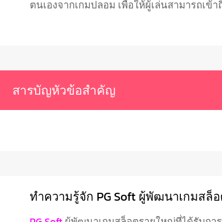
ตนเองจากเกมปลอม เพื่อให้ผู้เล่นสามารถเข้
สารบัญหัวข้อสำคัญ
ทำความรู้จัก PG Soft ผู้พัฒนาเกมสล
PG Soft
ผู้พัฒนาเกมสล็อตรายใหญ่ที่ได้รับการ