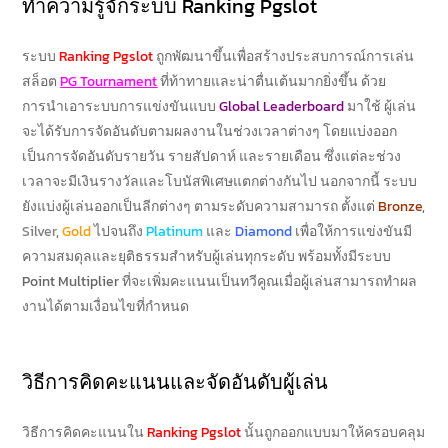
ทำความรู้จักระบบ Ranking Pgslot
ระบบ
Ranking Pgslot
ถูกพัฒนาขึ้นเพื่อสร้างประสบการณ์การเล่น
สล็อต
PG Tournament
ที่ท้าทายและน่าตื่นเต้นมากยิ่งขึ้น ด้วย
การนำเอาระบบการแข่งขันแบบ
Global Leaderboard
มาใช้ ผู้เล่น
จะได้รับการจัดอันดับตามผลงานในช่วงเวลาต่างๆ โดยแบ่งออก
เป็นการจัดอันดับรายวัน รายสัปดาห์ และรายเดือน ซึ่งแต่ละช่วง
เวลาจะมีเงินรางวัลและโบนัสพิเศษแตกต่างกันไป นอกจากนี้ ระบบ
ยังแบ่งผู้เล่นออกเป็นลีกต่างๆ ตามระดับความสามารถ ตั้งแต่
Bronze
,
Silver
,
Gold
ไปจนถึง
Platinum
และ
Diamond
เพื่อให้การแข่งขันมี
ความสมดุลและยุติธรรมสำหรับผู้เล่นทุกระดับ พร้อมทั้งมีระบบ
Point Multiplier ที่จะเพิ่มคะแนนเป็นทวีคูณเมื่อผู้เล่นสามารถทำผล
งานได้ตามเงื่อนไขที่กำหนด
วิธีการคิดคะแนนและจัดอันดับผู้เล่น
วิธีการคิดคะแนนใน
Ranking Pgslot
นั้นถูกออกแบบมาให้ครอบคลุม