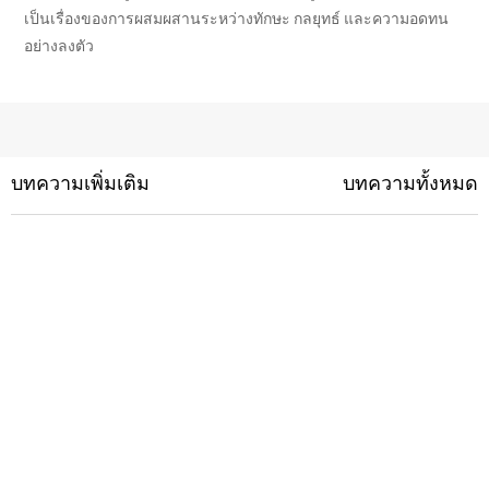
เป็นเรื่องของการผสมผสานระหว่างทักษะ กลยุทธ์ และความอดทน
อย่างลงตัว
บทความเพิ่มเติม
บทความทั้งหมด