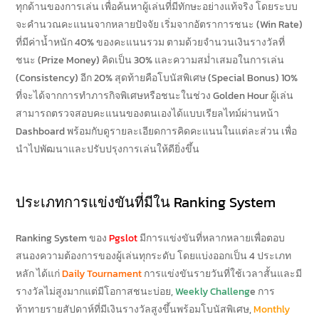
ทุกด้านของการเล่น เพื่อค้นหาผู้เล่นที่มีทักษะอย่างแท้จริง โดยระบบ
จะคำนวณคะแนนจากหลายปัจจัย เริ่มจากอัตราการชนะ (Win Rate)
ที่มีค่าน้ำหนัก 40% ของคะแนนรวม ตามด้วยจำนวนเงินรางวัลที่
ชนะ (Prize Money) คิดเป็น 30% และความสม่ำเสมอในการเล่น
(Consistency) อีก 20% สุดท้ายคือโบนัสพิเศษ (Special Bonus) 10%
ที่จะได้จากการทำภารกิจพิเศษหรือชนะในช่วง Golden Hour ผู้เล่น
สามารถตรวจสอบคะแนนของตนเองได้แบบเรียลไทม์ผ่านหน้า
Dashboard พร้อมกับดูรายละเอียดการคิดคะแนนในแต่ละส่วน เพื่อ
นำไปพัฒนาและปรับปรุงการเล่นให้ดียิ่งขึ้น
ประเภทการแข่งขันที่มีใน Ranking System
Ranking System ของ
Pgslot
มีการแข่งขันที่หลากหลายเพื่อตอบ
สนองความต้องการของผู้เล่นทุกระดับ โดยแบ่งออกเป็น 4 ประเภท
หลัก ได้แก่
Daily Tournament
การแข่งขันรายวันที่ใช้เวลาสั้นและมี
รางวัลไม่สูงมากแต่มีโอกาสชนะบ่อย,
Weekly Challeng
e
การ
ท้าทายรายสัปดาห์ที่มีเงินรางวัลสูงขึ้นพร้อมโบนัสพิเศษ,
Monthly