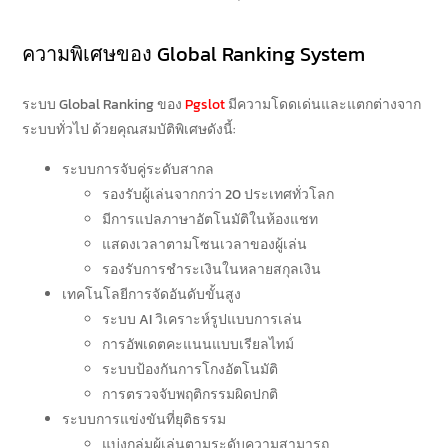
ความพิเศษของ Global Ranking System
ระบบ Global Ranking ของ
Pgslot
มีความโดดเด่นและแตกต่างจาก
ระบบทั่วไป ด้วยคุณสมบัติพิเศษดังนี้:
ระบบการจับคู่ระดับสากล
รองรับผู้เล่นจากกว่า 20 ประเทศทั่วโลก
มีการแปลภาษาอัตโนมัติในห้องแชท
แสดงเวลาตามโซนเวลาของผู้เล่น
รองรับการชำระเงินในหลายสกุลเงิน
เทคโนโลยีการจัดอันดับขั้นสูง
ระบบ AI วิเคราะห์รูปแบบการเล่น
การอัพเดตคะแนนแบบเรียลไทม์
ระบบป้องกันการโกงอัตโนมัติ
การตรวจจับพฤติกรรมผิดปกติ
ระบบการแข่งขันที่ยุติธรรม
แบ่งกลุ่มผู้เล่นตามระดับความสามารถ