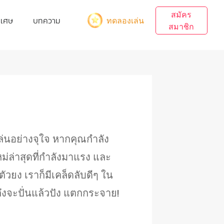
สมัคร
พิเศษ
บทความ
ทดลองเล่น
สมาชิก
ล่นอย่างจุใจ หากคุณกำลัง
่ล่าสุดที่กำลังมาแรง และ
ัวยง เราก็มีเคล็ดลับดีๆ ใน
ึงจะปั่นแล้วปัง แตกกระจาย!