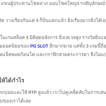
 แขนผู้ประทานโชคลาภ มอบโชคใหญ่จากสัญลักษณ์รูปช
วางเรียงกันแค่ 3 ก็ปั่นแตกแล้ว ยิ่งเรียงมากยิ่งได้เ
เกมสล็อต 3 มิติสุดอลังการ ยิ่งเลเวลสูง รางวัลยิ่งแจ
บเกมยอดนิยมของ
PG SLOT
อีกมากมาย แต่ทั้ง 3 เกมนี้ถือเ
งวัลแจ็คพอตก้อนโต และกราฟิกสวยตระการตา จึงไม่แป
ห้ได้กำไร
แตกบ่อยและให้ RTP สูงแล้ว เราไปดูเคล็ดลับในการเล่นส
็บของเราได้เลย