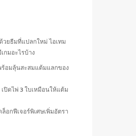
ด้วยธีมที่แปลกใหม่ ไอเทม
มีเกมอะไรบ้าง
 พร้อมลุ้นสะสมแต้มแลกของ
ปิดไพ่ 3 ใบเหมือนให้แต้ม
็อกฟีเจอร์พิเศษเพิ่มอัตรา