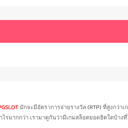
PGSLOT
มักจะมีอัตราการจ่ายรางวัล (RTP) ที่สูงกว่าเ
ไรมากกว่า เรามาดูกันว่ามีเกมสล็อตยอดฮิตใดบ้างที่