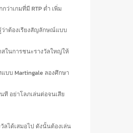
่าเกมที่มี RTP ต่ำ เพิ่ม
้ว่าต้องเรียงสัญลักษณ์แบบ
โอกาสในการชนะรางวัลใหญ่ให้
เบทแบบ Martingale ลองศึกษา
ันที อย่าโลภเล่นต่อจนเสีย
วัลได้เสมอไป ดังนั้นต้องเล่น