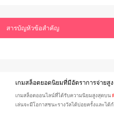
สารบัญหัวข้อสำคัญ
เกมสล็อตยอดนิยมที่มีอัตราการจ่ายสูง
เกมสล็อตออนไลน์ที่ได้รับความนิยมสูงสุดบน
เล่นจะมีโอกาสชนะรางวัลได้บ่อยครั้งและได้กำ