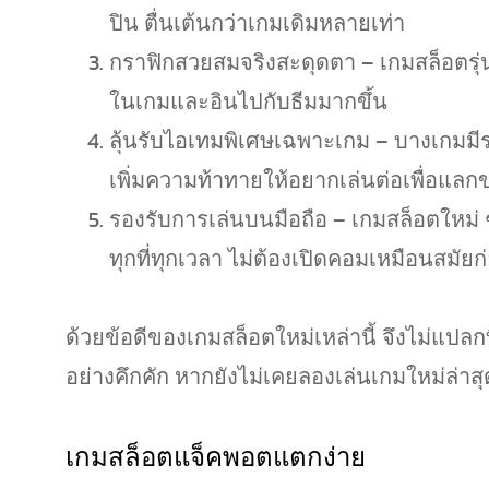
ปิน ตื่นเต้นกว่าเกมเดิมหลายเท่า
กราฟิกสวยสมจริงสะดุดตา – เกมสล็อตรุ่นใ
ในเกมและอินไปกับธีมมากขึ้น
ลุ้นรับไอเทมพิเศษเฉพาะเกม – บางเกมมีร
เพิ่มความท้าทายให้อยากเล่นต่อเพื่อแลกข
รองรับการเล่นบนมือถือ – เกมสล็อตใหม่ 
ทุกที่ทุกเวลา ไม่ต้องเปิดคอมเหมือนสมัยก
ด้วยข้อดีของเกมสล็อตใหม่เหล่านี้ จึงไม่แปล
อย่างคึกคัก หากยังไม่เคยลองเล่นเกมใหม่ล่
เกมสล็อตแจ็คพอตแตกง่าย