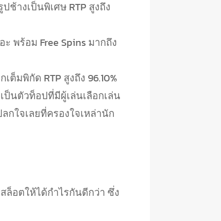
้างเป็นพิเศษ RTP สูงถึง
ยอะ พร้อม Free Spins มากถึง
กเต็มพิกัด RTP สูงถึง 96.10%
ป็นตัวท็อปที่มีผู้เล่นเลือกเล่น
ลกใจเลยที่ครองใจเหล่านัก
ล็อตให้ได้กำไรกันดีกว่า ซึ่ง