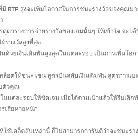
ที่มี RTP สูงจะเพิ่มโอกาสในการชนะรางวัลของคุณมากกว
าว
ดูตารางการจ่ายรางวัลของเกมนั้นๆ ให้เข้าใจ จะได้รู
รางวัลสูงที่สุด
ิมพันด้วยเงินเดิมพันสูงสุดในแต่ละรอบ เป็นการเพิ่ม
นสล็อตให้ชนะ เช่น สูตรปั่นสลับเงินเดิมพัน สูตรการ
ับตัวคุณ
ในแต่ละรอบให้ชัดเจน เมื่อได้ตามเป้าแล้วให้รีบเลิกท
ารเสียหายหนัก
ห้ใช้เคล็ดลับเหล่านี้ ก็ไม่สามารถการันตีว่าจะชนะราง