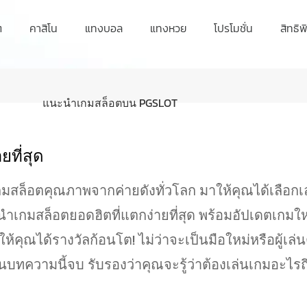
ต
คาสิโน
แทงบอล
แทงหวย
โปรโมชั่น
สิทธิ
ที่สุด
กมสล็อตคุณภาพจากค่ายดังทั่วโลก มาให้คุณได้เลือกเ
กมสล็อตยอดฮิตที่แตกง่ายที่สุด พร้อมอัปเดตเกมใหม
้คุณได้รางวัลก้อนโต! ไม่ว่าจะเป็นมือใหม่หรือผู้เล่นต
นบทความนี้จบ รับรองว่าคุณจะรู้ว่าต้องเล่นเกมอะไรถ