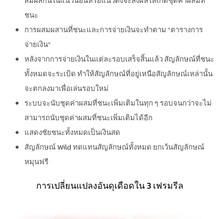
สัมผัสกันในแนวนอนหรือแนวตั้งจะส่งผลให้เกิดชุดค่าผสมที่
ชนะ
การผสมผสานที่ชนะและการจ่ายเงินจะทำตาม “ตารางการ
จ่ายเงิน”
หลังจากการจ่ายเงินในแต่ละรอบเสร็จสิ้นแล้ว สัญลักษณ์ที่ชนะ
ทั้งหมดจะระเบิด ทำให้สัญลักษณ์ที่อยู่เหนือสัญลักษณ์เหล่านั้น
จะตกลงมาเพื่อเล่นรอบใหม่
ระบบจะนับชุดค่าผสมที่ชนะเพิ่มเติมในทุก ๆ รอบจนกว่าจะไม่
สามารถนับชุดค่าผสมที่ชนะเพิ่มเติมได้อีก
แสดงชัยชนะทั้งหมดเป็นเงินสด
สัญลักษณ์ Wild ทดแทนสัญลักษณ์ทั้งหมด ยกเว้นสัญลักษณ์
หมุนฟรี
การเปลี่ยนแปลงอันดุเดือดใน 3 เฟรมรีล