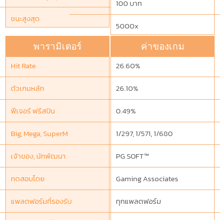
100 บาท
ชนะสูงสุด
5000x
พารามิเตอร์
ค่าของเกม
Hit Rate
26.60%
ตัวเกมหลัก
26.10%
ฟีเจอร์ ฟรีสปิน
0.49%
Big, Mega, SuperM
1/297, 1/571, 1/680
เจ้าของ, นักพัฒนา
PG SOFT™
ทดสอบโดย
Gaming Associates
แพลตฟอร์มที่รองรับ
ทุกแพลตฟอร์ม