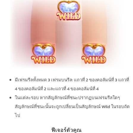
มีเฟรมรีลทั้งหมด 3 เฟรมบนรีล: แถวที่ 2 ของคอลัมน์ที่ 3 แถวที่
4 ของคอลัมน์ที่ 2 และแถวที่ 4 ของคอลัมน์ที่ 4
ในแต่ละรอบ หากสัญลักษณ์ที่ชนะปรากฏบนเฟรมรีลใดๆ
สัญลักษณ์ที่ชนะนั้นจะถูกเปลี่ยนเป็นสัญลักษณ์ Wild ในรอบถัด
ไป
ฟีเจอร์ตัวคูณ