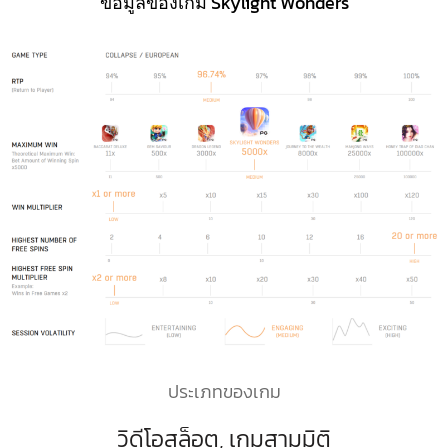
ข้อมูลของเกม Skylight Wonders
ประเภทของเกม
วิดีโอสล็อต, เกมสามมิติ