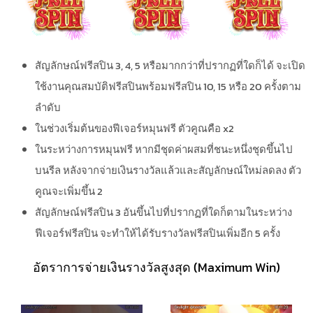
สัญลักษณ์ฟรีสปิน 3, 4, 5 หรือมากกว่าที่ปรากฏที่ใดก็ได้ จะเปิด
ใช้งานคุณสมบัติฟรีสปินพร้อมฟรีสปิน 10, 15 หรือ 20 ครั้งตาม
ลำดับ
ในช่วงเริ่มต้นของฟีเจอร์หมุนฟรี ตัวคูณคือ x2
ในระหว่างการหมุนฟรี หากมีชุดค่าผสมที่ชนะหนึ่งชุดขึ้นไป
บนรีล หลังจากจ่ายเงินรางวัลแล้วและสัญลักษณ์ใหม่ลดลง ตัว
คูณจะเพิ่มขึ้น 2
สัญลักษณ์ฟรีสปิน 3 อันขึ้นไปที่ปรากฏที่ใดก็ตามในระหว่าง
ฟีเจอร์ฟรีสปิน จะทำให้ได้รับรางวัลฟรีสปินเพิ่มอีก 5 ครั้ง
อัตราการจ่ายเงินรางวัลสูงสุด (Maximum Win)