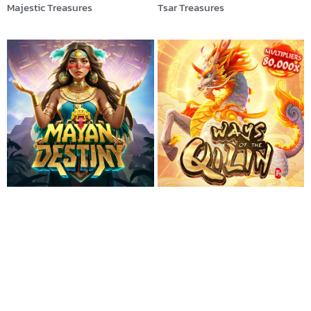
Majestic Treasures
Tsar Treasures