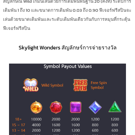
สัญลักษณ์ Wild เกมนี้เล่นด้วยการเดิมพันพื้นฐาน 20 (คงที่) ระดับการ
เดิมพัน 1 ถึง 10 และขนาดการเดิมพัน 0.03 ถึง 0.90 ฟีเจอร์ฟรีสปินจะ
เล่นด้วยขนาดเดิมพันและระดับเดิมพันเดียวกันกับการหมุนที่กระตุ้น
ฟีเจอร์ฟรีสปิน
Skylight Wonders สัญลักษร์การจ่ายรางวัล