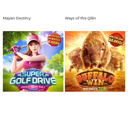
Mayan Destiny
Ways of the Qilin