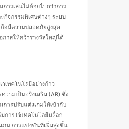
นการเล่นไม่ด้อยไปกว่าการ
และกิจกรรมพิเศษต่างๆ ระบบ
ถือมีความปลอดภัยสูงสุด
ดโอกาสให้คว้ารางวัลใหญ่ได้
ฒนาเทคโนโลยีอย่างก้าว
ามเป็นจริงเสริม (AR) ซึ่ง
นการปรับแต่งเกมให้เข้ากับ
น้มการใช้เทคโนโลยีบล็อก
ม การแข่งขันที่เพิ่มสูงขึ้น