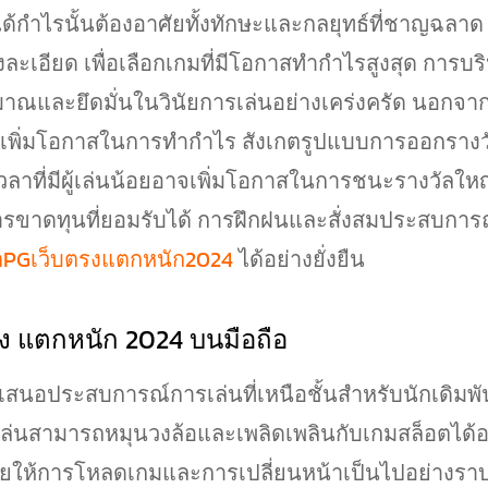
ได้กำไรนั้นต้องอาศัยทั้งทักษะและกลยุทธ์ที่ชาญฉลาด
เอียด เพื่อเลือกเกมที่มีโอกาสทำกำไรสูงสุด การบริ
ณและยึดมั่นในวินัยการเล่นอย่างเคร่งครัด นอกจาก
วยเพิ่มโอกาสในการทำกำไร สังเกตรูปแบบการออกรางว
าที่มีผู้เล่นน้อยอาจเพิ่มโอกาสในการชนะรางวัลใหญ่ ท
กัดการขาดทุนที่ยอมรับได้ การฝึกฝนและสั่งสมประสบการ
ตPGเว็บตรงแตกหนัก2024
ได้อย่างยั่งยืน
ง แตกหนัก 2024 บนมือถือ
สนอประสบการณ์การเล่นที่เหนือชั้นสำหรับนักเดิมพั
ล่นสามารถหมุนวงล้อและเพลิดเพลินกับเกมสล็อตได้อย
ยให้การโหลดเกมและการเปลี่ยนหน้าเป็นไปอย่างราบรื