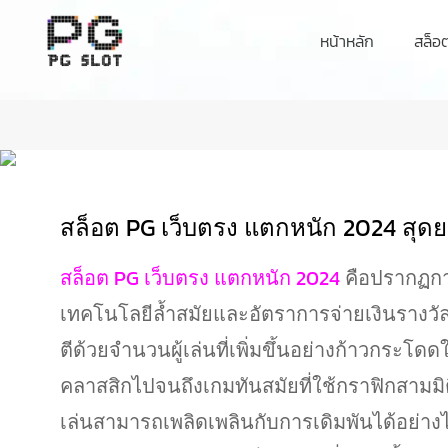
หน้าหลัก
สล็อ
สล็อต PG เว็บตรง แตกหนัก 2024 สุดย
สล็อต PG เว็บตรง แตกหนัก 2024
คือปรากฏการ
เทคโนโลยีล้ำสมัยและอัตราการจ่ายเงินรางวัลที
ตีด้วยจำนวนผู้เล่นที่เพิ่มขึ้นอย่างก้าวกระโด
คลาสสิกไปจนถึงเกมทันสมัยที่ใช้กราฟิกสามมิ
เล่นสามารถเพลิดเพลินกับการเดิมพันได้อย่างไร