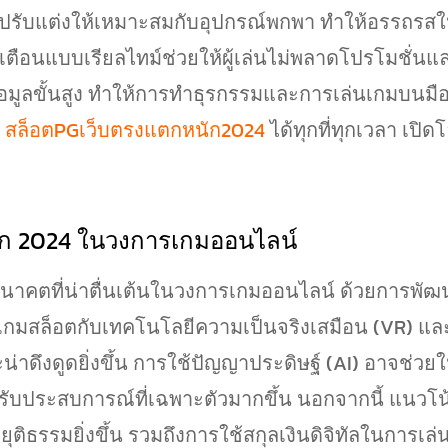
ูกปรับแต่งให้เหมาะสมกับอุปกรณ์พกพา ทำให้อรรถรสใ
งเตือนแบบเรียลไทม์ช่วยให้ผู้เล่นไม่พลาดโปรโมชั่น
้อมูลขั้นสูง ทำให้การทำธุรกรรมและการเล่นเกมบนมือ
สล็อตPGเว็บตรงแตกหนัก2024
ได้ทุกที่ทุกเวลา เปิ
ัก 2024 ในวงการเกมออนไลน์
่อนาคตที่น่าตื่นเต้นในวงการเกมออนไลน์ ด้วยการพั
สล็อตกับเทคโนโลยีความเป็นจริงเสมือน (VR) และคว
ดึงดูดยิ่งขึ้น การใช้ปัญญาประดิษฐ์ (AI) อาจช่วยใ
ด้รับประสบการณ์ที่เฉพาะตัวมากขึ้น นอกจากนี้ แนวโ
ธรรมยิ่งขึ้น รวมถึงการใช้สกุลเงินดิจิทัลในการเล่นเก