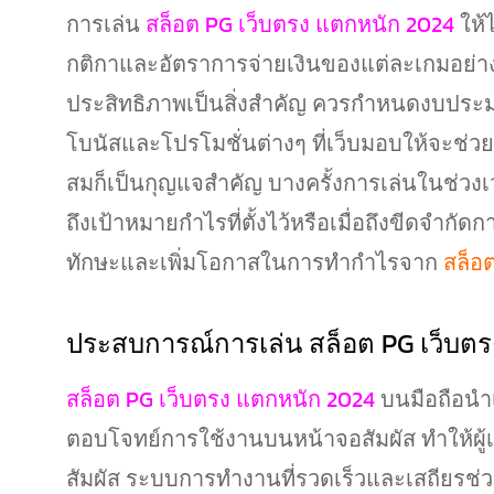
การเล่น
สล็อต PG เว็บตรง แตกหนัก 2024
ให้
กติกาและอัตราการจ่ายเงินของแต่ละเกมอย่างละ
ประสิทธิภาพเป็นสิ่งสำคัญ ควรกำหนดงบประมา
โบนัสและโปรโมชั่นต่างๆ ที่เว็บมอบให้จะช่
สมก็เป็นกุญแจสำคัญ บางครั้งการเล่นในช่วงเวล
ถึงเป้าหมายกำไรที่ตั้งไว้หรือเมื่อถึงขีดจำ
ทักษะและเพิ่มโอกาสในการทำกำไรจาก
สล็อ
ประสบการณ์การเล่น สล็อต PG เว็บตร
สล็อต PG เว็บตรง แตกหนัก 2024
บนมือถือนำเ
ตอบโจทย์การใช้งานบนหน้าจอสัมผัส ทำให้ผู้เ
สัมผัส ระบบการทำงานที่รวดเร็วและเสถียรช่ว