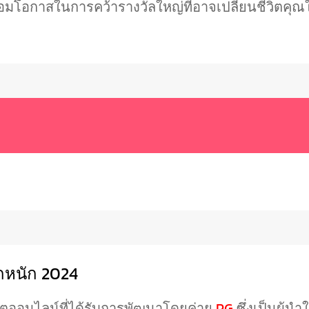
อมโอกาสในการคว้ารางวัลใหญ่ที่อาจเปลี่ยนชีวิตคุณใ
ตกหนัก 2024
ตออนไลน์ที่ได้รับการพัฒนาโดยค่าย
PG
ซึ่งเป็นผู้