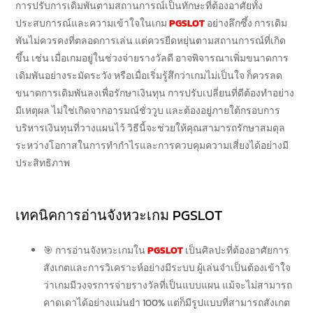
การปรับการเดิมพันตามสถานการณ์เป็นทักษะที่ต้องอาศัยทั้ง
ประสบการณ์และความเข้าใจในเกม
PGSLOT
อย่างลึกซึ้ง การเดิม
พันไม่ควรคงที่ตลอดการเล่น แต่ควรยืดหยุ่นตามสถานการณ์ที่เกิด
ขึ้น เช่น เมื่อเกมอยู่ในช่วงจ่ายรางวัลดี อาจพิจารณาเพิ่มขนาดการ
เดิมพันอย่างระมัดระวัง หรือเมื่อเริ่มรู้สึกว่าเกมไม่เป็นใจ ก็ควรลด
ขนาดการเดิมพันลงเพื่อรักษาเงินทุน การปรับเปลี่ยนที่ดีต้องทำอย่าง
มีเหตุผล ไม่ใช่เกิดจากอารมณ์ชั่ววูบ และต้องอยู่ภายใต้กรอบการ
บริหารเงินทุนที่วางแผนไว้ วิธีนี้จะช่วยให้คุณสามารถรักษาสมดุล
ระหว่างโอกาสในการทำกำไรและการควบคุมความเสี่ยงได้อย่างมี
ประสิทธิภาพ
เทคนิคการอ่านจังหวะเกม PGSLOT
🎯 การอ่านจังหวะเกมใน
PGSLOT
เป็นศิลปะที่ต้องอาศัยการ
สังเกตและการวิเคราะห์อย่างมีระบบ ผู้เล่นจำเป็นต้องเข้าใจ
ว่าเกมมีวงจรการจ่ายรางวัลที่เป็นแบบแผน แม้จะไม่สามารถ
คาดเดาได้อย่างแม่นยำ 100% แต่ก็มีรูปแบบที่สามารถสังเกต