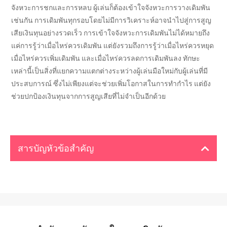
จังหวะการชกและการหลบ ผู้เล่นก็ต้องเข้าใจจังหวะการวางเดิมพัน
เช่นกัน การเดิมพันทุกรอบโดยไม่มีการวิเคราะห์อาจนำไปสู่การสูญ
เสียเงินทุนอย่างรวดเร็ว การเข้าใจจังหวะการเดิมพันไม่ได้หมายถึง
แค่การรู้ว่าเมื่อไหร่ควรเดิมพัน แต่ยังรวมถึงการรู้ว่าเมื่อไหร่ควรหยุด
เมื่อไหร่ควรเพิ่มเดิมพัน และเมื่อไหร่ควรลดการเดิมพันลง ทักษะ
เหล่านี้เป็นสิ่งที่แยกความแตกต่างระหว่างผู้เล่นมือใหม่กับผู้เล่นที่มี
ประสบการณ์ ซึ่งไม่เพียงแต่จะช่วยเพิ่มโอกาสในการทำกำไร แต่ยัง
ช่วยปกป้องเงินทุนจากการสูญเสียที่ไม่จำเป็นอีกด้วย
สารบัญหัวข้อสำคัญ