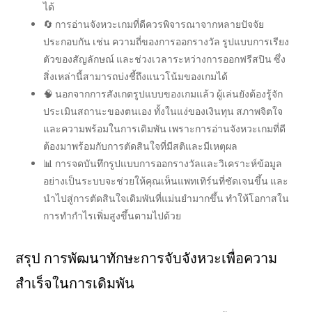
ได้
🔄 การอ่านจังหวะเกมที่ดีควรพิจารณาจากหลายปัจจัย
ประกอบกัน เช่น ความถี่ของการออกรางวัล รูปแบบการเรียง
ตัวของสัญลักษณ์ และช่วงเวลาระหว่างการออกฟรีสปิน ซึ่ง
สิ่งเหล่านี้สามารถบ่งชี้ถึงแนวโน้มของเกมได้
🧠 นอกจากการสังเกตรูปแบบของเกมแล้ว ผู้เล่นยังต้องรู้จัก
ประเมินสถานะของตนเอง ทั้งในแง่ของเงินทุน สภาพจิตใจ
และความพร้อมในการเดิมพัน เพราะการอ่านจังหวะเกมที่ดี
ต้องมาพร้อมกับการตัดสินใจที่มีสติและมีเหตุผล
📊 การจดบันทึกรูปแบบการออกรางวัลและวิเคราะห์ข้อมูล
อย่างเป็นระบบจะช่วยให้คุณเห็นแพทเทิร์นที่ชัดเจนขึ้น และ
นำไปสู่การตัดสินใจเดิมพันที่แม่นยำมากขึ้น ทำให้โอกาสใน
การทำกำไรเพิ่มสูงขึ้นตามไปด้วย
สรุป การพัฒนาทักษะการจับจังหวะเพื่อความ
สำเร็จในการเดิมพัน