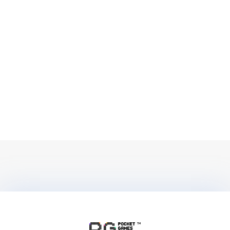
อ่าน Paytable ให้เป็น ก่อนกด Spin slot ครั้งแรก :
สิ่งที่คนส่วนใหญ่ข้ามไป