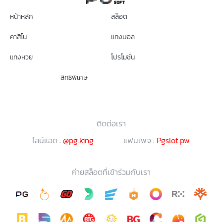
หน้าหลัก
สล็อต
คาสิโน
แทงบอล
แทงหวย
โปรโมชั่น
สิทธิพิเศษ
ติดต่อเรา
ไลน์แอด :
@pg.king
แฟนเพจ :
Pgslot.pw
ค่ายสล็อตที่เข้าร่วมกับเรา