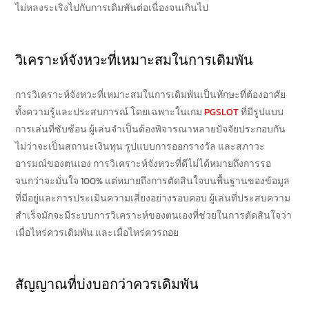
ไม่หลงระเริงไปกับการเดิมพันต่อเนื่องจนเกินไป
วิเคราะห์จังหวะที่เหมาะสมในการเดิมพัน
การวิเคราะห์จังหวะที่เหมาะสมในการเดิมพันเป็นทักษะที่ต้องอาศัย
ทั้งความรู้และประสบการณ์ โดยเฉพาะในเกม
PGSLOT
ที่มีรูปแบบ
การเล่นที่ซับซ้อน ผู้เล่นจำเป็นต้องพิจารณาหลายปัจจัยประกอบกัน
ไม่ว่าจะเป็นสถานะเงินทุน รูปแบบการออกรางวัล และสภาวะ
อารมณ์ของตนเอง การวิเคราะห์จังหวะที่ดีไม่ได้หมายถึงการรอ
จนกว่าจะมั่นใจ 100% แต่หมายถึงการตัดสินใจบนพื้นฐานของข้อมูล
ที่มีอยู่และการประเมินความเสี่ยงอย่างรอบคอบ ผู้เล่นที่ประสบความ
สำเร็จมักจะมีระบบการวิเคราะห์ของตนเองที่ช่วยในการตัดสินใจว่า
เมื่อไหร่ควรเดิมพัน และเมื่อไหร่ควรถอย
สัญญาณที่บ่งบอกว่าควรเดิมพัน