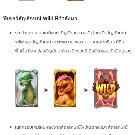
ฟีเจอร์สัญลักษณ์ Wild ที่กำลังมา
ระหว่างการหมุนใดก็ตาม สัญลักษณ์บางตัว (ยกเว้นสัญลักษณ์
Wild และสัญลักษณ์ Scatter) บนเพลา 2, 3, 4 และ/หรือ 5 ที่กิน
พื้นที่ 2 ถึง 4 ช่องสัญลักษณ์อาจมีกรอบสีเงินล้อมรอบตัวมันเองอยู่
ในทุกรอบเกมใหม่หลังจากสัญลักษณ์ใหม่ได้ตกลงมา สัญลักษณ์