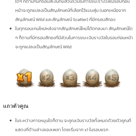
ใดๆ ก็ตามที่มีกรอบสีเงินที่มีส่วนร่วมในการชนะรางวัลในรอบก่อน
หน้าจะถูกแปลงเป็นสัญลักษณ์ที่เลือกไว้แบบสุ่ม (นอกเหนือจาก
สัญลักษณ์ Wild และสัญลักษณ์ Scatter) ที่มีกรอบสีทอง
ในทุกรอบเกมใหม่หลังจากสัญลักษณ์ใหม่ได้ตกลงมา สัญลักษณ์ใด
ๆ ก็ตามที่มีกรอบสีทองที่มีส่วนในการชนะเงินรางวัลในรอบก่อนหน้า
จะถูกแปลงเป็นสัญลักษณ์ Wild
แถวตัวคูณ
ในระหว่างการหมุนใดก็ตาม จะคูณเงินรางวัลทั้งหมดด้วยตัวคูณที่
แสดงที่ด้านล่างของเพลา โดยเริ่มจาก x1 ในรอบแรก