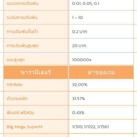
ขนาดการเดิมพัน
0.01, 0.05, 0.1
ระดับการเดิมพัน
1 ~ 10
การเดิมพันขั้นต่ำ
0.2 บาท
การเดิมพันสูงสุด
20 บาท
ชนะสูงสุด
100000x
พารามิเตอร์
ค่าของเกม
Hit Rate
32.00%
ตัวเกมหลัก
31.57%
ฟีเจอร์ ฟรีสปิน
0.43%
Big, Mega, SuperM
1/310, 1/1122, 1/1561