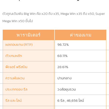
ตัวคูณเดิมพัน Big Win คือ x20 ถึง x35, Mega Win x35 ถึง x50, Super
Mega Win x50 ขึ้นไป
พารามิเตอร์
ค่าของเกม
ผลตอบแทน (RTP)
96.72%
ตัวเกมหลัก
68.11%
ฟีเจอร์ ฟรีสปิน
28.61%
ความผันผวน
ปานกลาง
ประเภทของ รีล
วงล้อยุบรวม
รีล และ ไลน์
6 รีล , 46,656 ไลน์