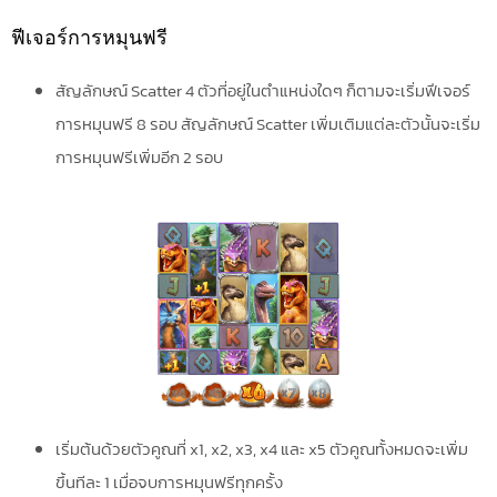
ฟีเจอร์การหมุนฟรี
สัญลักษณ์ Scatter 4 ตัวที่อยู่ในตำแหน่งใดๆ ก็ตามจะเริ่มฟีเจอร์
การหมุนฟรี 8 รอบ สัญลักษณ์ Scatter เพิ่มเติมแต่ละตัวนั้นจะเริ่ม
การหมุนฟรีเพิ่มอีก 2 รอบ
เริ่มต้นด้วยตัวคูณที่ x1, x2, x3, x4 และ x5 ตัวคูณทั้งหมดจะเพิ่ม
ขึ้นทีละ 1 เมื่อจบการหมุนฟรีทุกครั้ง